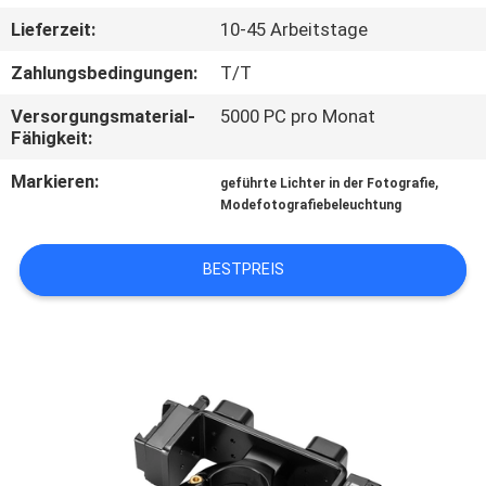
Lieferzeit:
10-45 Arbeitstage
QUALITÄTSKONTROLLE
Zahlungsbedingungen:
T/T
TRETEN
Versorgungsmaterial-
5000 PC pro Monat
Fähigkeit:
SIE
Markieren:
,
MIT
geführte Lichter in der Fotografie
Modefotografiebeleuchtung
UNS
IN
BESTPREIS
VERBINDUNG
NACHRICHTEN
FÄLLE