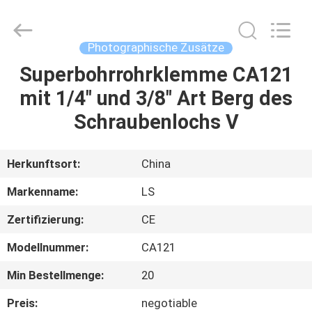
Film
&
Television
Equipment
Co.,
Photographische Zusätze
Ltd..
All
Superbohrrohrklemme CA121
HAUS
Rights
Reserved.
mit 1/4" und 3/8" Art Berg des
PRODUKTE
Schraubenlochs V
VIDEOS
Herkunftsort:
China
Markenname:
LS
ÜBER
Zertifizierung:
CE
UNS
Modellnummer:
CA121
FABRIK-
Min Bestellmenge:
20
AUSFLUG
Preis:
negotiable