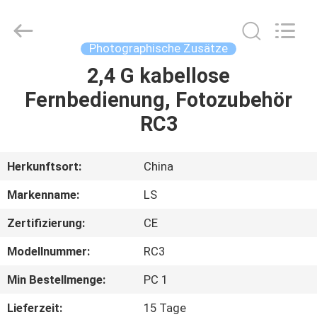
Film
&
Television
Equipment
Co.,
Photographische Zusätze
Ltd..
All
2,4 G kabellose
HAUS
Rights
Reserved.
Fernbedienung, Fotozubehör
PRODUKTE
RC3
VIDEOS
Herkunftsort:
China
Markenname:
LS
ÜBER
Zertifizierung:
CE
UNS
Modellnummer:
RC3
FABRIK-
Min Bestellmenge:
PC 1
AUSFLUG
Lieferzeit:
15 Tage