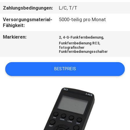
Zahlungsbedingungen:
L/C, T/T
QUALITÄTSKONTROLLE
Versorgungsmaterial-
5000-teilig pro Monat
Fähigkeit:
TRETEN
Markieren:
,
,
2
4-G-Funkfernbedienung
SIE
,
Funkfernbedienung RC3
fotografischer
MIT
Funkfernbedienungsschalter
UNS
IN
BESTPREIS
VERBINDUNG
NACHRICHTEN
FÄLLE