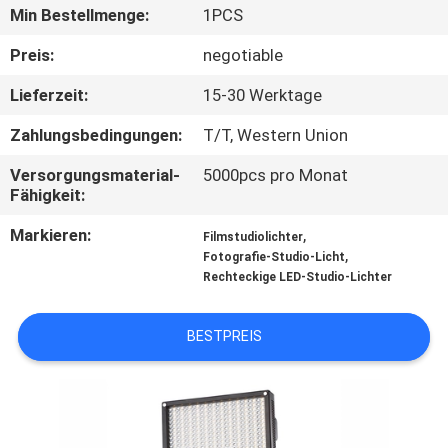
Min Bestellmenge:
1PCS
QUALITÄTSKONTROLLE
Preis:
negotiable
Lieferzeit:
15-30 Werktage
TRETEN
Zahlungsbedingungen:
T/T, Western Union
SIE
MIT
Versorgungsmaterial-
5000pcs pro Monat
Fähigkeit:
UNS
Markieren:
,
IN
Filmstudiolichter
,
Fotografie-Studio-Licht
VERBINDUNG
Rechteckige LED-Studio-Lichter
NACHRICHTEN
BESTPREIS
FÄLLE