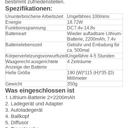
bestimmt zufriedenstellen.
Spezifikationen:
Ununterbrochene Arbeitszeit
Ungefähres 100mins
Energie
18.72W
Funktionsspannung
DC7.4v-14.8v
Batterieart
Wieder aufladbare Lithium-
Batterie, 2200mAh, 7.4v
Batterielebenszeit
Gebühr und Entladung für
ca. 500mal
Körperverletzungsvorwurfszeit
Ungefähre 4-5 Stunden
Waagerecht ausgerichtete
4 Zeiträume
Anzeige der Batterie
Helle Größe
190 (W)*115 (H)*35 (D)
Millimeter
Gewicht
350g
Was eingeschlossen ist
Lithium-Batterie 2×2200mAh
1.
2. Ladegerät und Adapter
3. Autoladegerät
4. Ballkopf
5. Diffusor