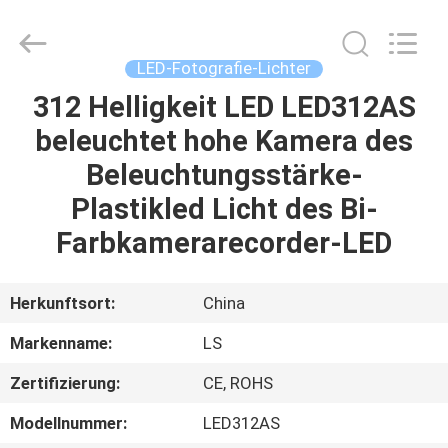
Film
&
Television
Equipment
Co.,
LED-Fotografie-Lichter
Ltd..
All
312 Helligkeit LED LED312AS
HAUS
Rights
Reserved.
beleuchtet hohe Kamera des
PRODUKTE
Beleuchtungsstärke-
Plastikled Licht des Bi-
VIDEOS
Farbkamerarecorder-LED
ÜBER
Herkunftsort:
China
UNS
Markenname:
LS
Zertifizierung:
CE, ROHS
FABRIK-
AUSFLUG
Modellnummer:
LED312AS