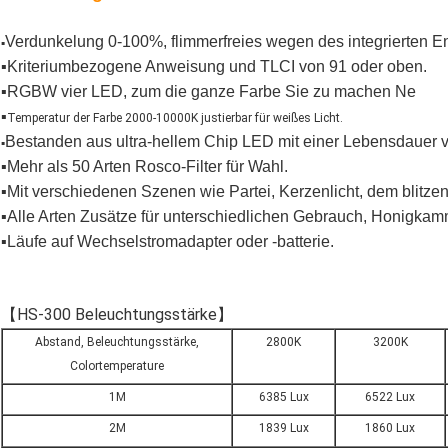
Verdunkelung 0-100%,
flimmerfreies wegen des integrierten 
▪
▪Kriteriumbezogene Anweisung und TLCI von 91 oder oben.
▪RGBW vier LED, zum die ganze Farbe Sie zu machen Ne
▪
Temperatur der Farbe 2000-10000K justierbar für weißes Licht.
Bestanden aus ultra-hellem Chip LED mit einer Lebensdauer v
▪
▪Mehr als 50 Arten Rosco-Filter für Wahl.
▪Mit verschiedenen Szenen wie Partei, Kerzenlicht, dem blitze
▪
Alle Arten Zusätze für unterschiedlichen Gebrauch, Honigkamm
▪Läufe auf Wechselstromadapter oder -batterie.
【HS-300 Beleuchtungsstärke】
Abstand, Beleuchtungsstärke,
2800K
3200K
Colortemperature
1M
6385 Lux
6522 Lux
2M
1839 Lux
1860 Lux