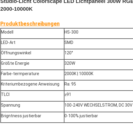
Studio-Licht Colorscape LED Lichtpaneel 300W RG
2000-10000K
Produktbeschreibungen
Modell
HS-300
LED-Art
SMD
Öffnungswinkel
120°
Größte Energie
320W
Farbe-termperature
2000K | 10000K
Kriteriumbezogene Anweisung
Ra: 95
TLCI
≥91
Spannung
100-240V WECHSELSTROM, DC 30V
Brigntness justierbar
0-100% justierbar