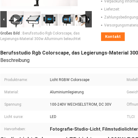
Verpackung Informa
Lieferzeit:
Zahlungsbedingung
Versorgungsmaterial
Großes Bild :
Berufsstudio Rgb Colorscape, das
Kontakt
Legierungs-Material 300w Alluminum beleuchtet
Berufsstudio Rgb Colorscape, das Legierungs-Material 30
Beschreibung
Produktname:
Licht RGBW Colorscape
Modell 
Material:
Aluminiumlegierung
Gewich
Spannung:
100-240V WECHSELSTROM, DC 30V
Öffnun
Licht surce:
LED
TLCI:
Fotografie-Studio-Licht
Filmstudiolichter
Hervorheben:
,