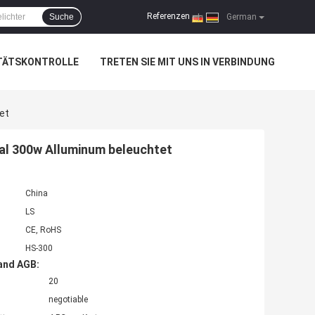
Referenzen
Suche
|
German
TÄTSKONTROLLE
TRETEN SIE MIT UNS IN VERBINDUNG
et
al 300w Alluminum beleuchtet
China
LS
CE, RoHS
HS-300
and AGB:
20
negotiable