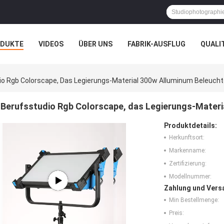
ODUKTE
VIDEOS
ÜBER UNS
FABRIK-AUSFLUG
QUALI
N
FÄLLE
io Rgb Colorscape, Das Legierungs-Material 300w Alluminum Beleucht
Berufsstudio Rgb Colorscape, das Legierungs-Materi
Produktdetails:
Herkunftsort:
Markenname:
Zertifizierung:
Modellnummer:
Zahlung und Vers
Min Bestellmenge:
Preis: