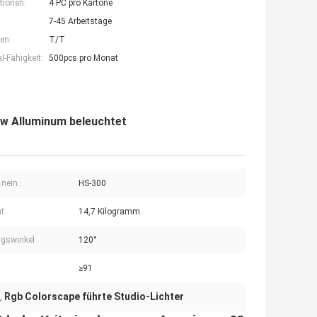
tionen:
4 PC pro Kartone
7-45 Arbeitstage
en:
T/T
-Fähigkeit:
500pcs pro Monat
0w Alluminum beleuchtet
nein.:
HS-300
t:
14,7 Kilogramm
gswinkel:
120°
≥91
Rgb Colorscape führte Studio-Lichter
,