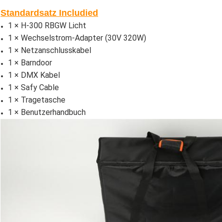
Standardsatz Includied
1 × H-300 RBGW Licht
1 × Wechselstrom-Adapter (30V 320W)
1 × Netzanschlusskabel
1 × Barndoor
1 × DMX Kabel
1 × Safy Cable
1 × Tragetasche
1 × Benutzerhandbuch